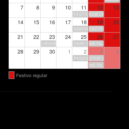
7
8
9
10
11
12
13
FESTIVAL DE LA LUNA
DUB CENTER
14
15
16
17
18
19
20
ANKHARA – GIRA 30 ANIV
DAERIA
21
22
23
24
25
26
27
HAVOK
DARK ECHOES FEST
METAL LEGACY FEST
28
29
30
1
2
3
4
PASSION IS NOT OVER… Y
STOP STOP + SUP
METAL ON METAL –
Festivo regular