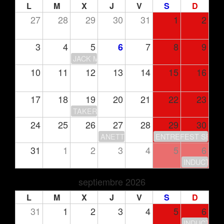
L
M
X
J
V
S
D
27
28
29
30
31
1
2
3
4
5
7
8
9
6
JACK MOORE
10
11
12
13
14
15
16
17
18
19
20
21
22
23
TAKERU’S CLUB HOUSE
24
25
26
27
28
29
30
ANETTE OLZON
ENTREFEST SEASO
31
1
2
3
4
5
6
INDUCTION
septiembre 2026
L
M
X
J
V
S
D
31
1
2
3
4
5
6
INDUCTION