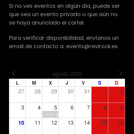
Si no ves eventos en algún día, puede ser
que sea un evento privado o que aún no
se haya anunciado el cartel.
Para verificar disponibilidad, envíanos un
email de contacto a: events@revirock.es
agosto 2026
PREV
NEXT
L
M
X
J
V
S
D
27
28
29
30
31
1
2
3
4
5
6
7
8
9
JACK MOORE
11
12
13
14
15
16
10