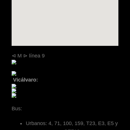
⊲ M ⊳ línea 9
Vicálvaro
:
Bus:
Urbanos: 4, 71, 100, 159, T23, E3, E5 y