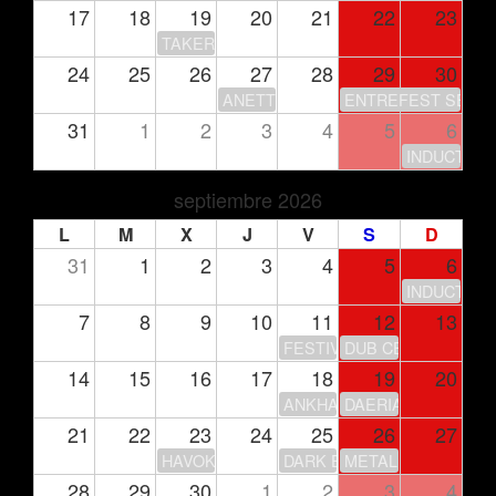
17
18
19
20
21
22
23
TAKERU’S CLUB HOUSE
24
25
26
27
28
29
30
ANETTE OLZON
ENTREFEST SEASO
31
1
2
3
4
5
6
INDUCTION
septiembre 2026
L
M
X
J
V
S
D
31
1
2
3
4
5
6
INDUCTION
7
8
9
10
11
12
13
FESTIVAL DE LA LUNA
DUB CENTER
14
15
16
17
18
19
20
ANKHARA – GIRA 30 ANIV
DAERIA
21
22
23
24
25
26
27
HAVOK
DARK ECHOES FEST
METAL LEGACY FEST
28
29
30
1
2
3
4