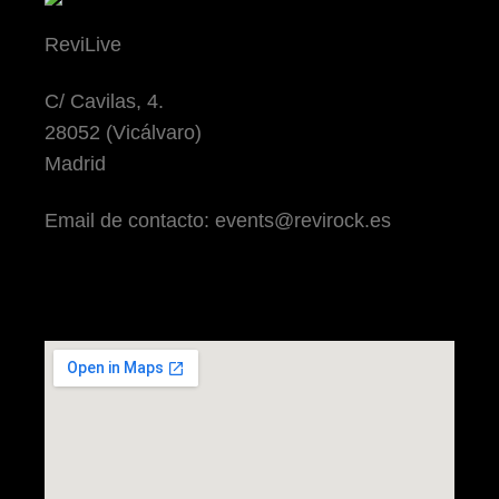
ReviLive
C/ Cavilas, 4.
28052 (Vicálvaro)
Madrid
Email de contacto: events@revirock.es