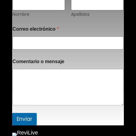
Nombre
Apellidos
N
*
Correo electrónico
o
m
b
r
e
m
Comentario o mensaje
e
n
s
a
j
e
o
Enviar