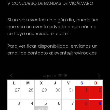
V CONCURSO DE BANDAS DE VICÁLVARO
Si no ves eventos en algún día, puede ser
que sea un evento privado o que aún no
se haya anunciado el cartel.
Para verificar disponibilidad, envíanos un
email de contacto a: events@revirock.es
agosto 2026
PREV
NEXT
L
M
X
J
V
S
D
27
28
29
30
31
1
2
3
4
5
6
7
8
9
JACK MOORE