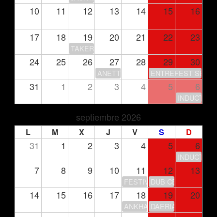
10
11
12
13
14
15
16
17
18
19
20
21
22
23
TAKERU’S CLUB HOUSE
24
25
26
27
28
29
30
ANETTE OLZON
ENTREFEST SEASO
31
1
2
3
4
5
6
INDUCTION
septiembre 2026
L
M
X
J
V
S
D
31
1
2
3
4
5
6
INDUCTION
7
8
9
10
11
12
13
FESTIVAL DE LA LUNA
DUB CENTER
14
15
16
17
18
19
20
ANKHARA – GIRA 30 ANIV
DAERIA