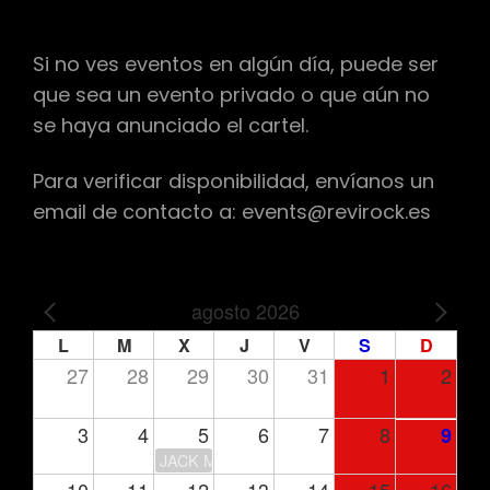
Si no ves eventos en algún día, puede ser
que sea un evento privado o que aún no
se haya anunciado el cartel.
Para verificar disponibilidad, envíanos un
email de contacto a: events@revirock.es
agosto 2026
PREV
NEXT
L
M
X
J
V
S
D
27
28
29
30
31
1
2
3
4
5
6
7
8
9
JACK MOORE