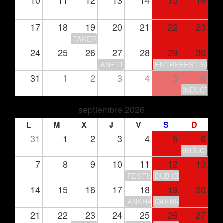
10
11
12
13
14
15
16
17
18
19
20
21
22
23
TAKERU’S CLUB HOUSE
24
25
26
27
28
29
30
ANETTE OLZON
ENTREFEST SEASO
31
1
2
3
4
5
6
INDUCTION
septiembre 2026
L
M
X
J
V
S
D
31
1
2
3
4
5
6
INDUCTION
7
8
9
10
11
12
13
FESTIVAL DE LA LUNA
DUB CENTER
14
15
16
17
18
19
20
ANKHARA – GIRA 30 ANIV
DAERIA
21
22
23
24
25
26
27