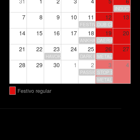
31
1
2
3
4
5
6
INDUCTION
7
8
9
10
11
12
13
FESTIVAL DE LA LUNA
DUB CENTER
14
15
16
17
18
19
20
ANKHARA – GIRA 30 ANIV
DAERIA
21
22
23
24
25
26
27
HAVOK
DARK ECHOES FEST
METAL LEGACY FEST
28
29
30
1
2
3
4
PASSION IS NOT OVER… Y
STOP STOP + SUP
METAL ON METAL –
Festivo regular