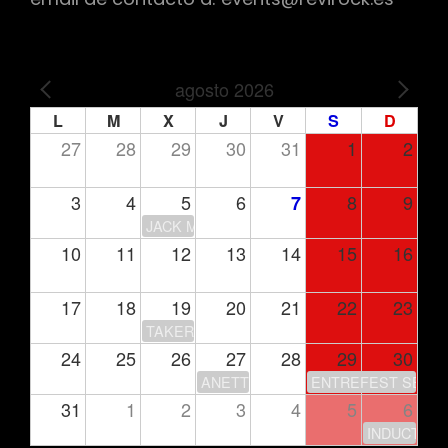
agosto 2026
PREV
NEXT
L
M
X
J
V
S
D
27
28
29
30
31
1
2
3
4
5
6
8
9
7
JACK MOORE
10
11
12
13
14
15
16
17
18
19
20
21
22
23
TAKERU’S CLUB HOUSE
24
25
26
27
28
29
30
ANETTE OLZON
ENTREFEST SEASO
31
1
2
3
4
5
6
INDUCTION