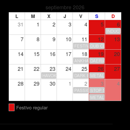
septiembre 2026
L
M
X
J
V
S
D
31
1
2
3
4
5
6
INDUCTION
7
8
9
10
11
12
13
FESTIVAL DE LA LUNA
DUB CENTER
14
15
16
17
18
19
20
ANKHARA – GIRA 30 ANIV
DAERIA
21
22
23
24
25
26
27
HAVOK
DARK ECHOES FEST
METAL LEGACY FEST
28
29
30
1
2
3
4
PASSION IS NOT OVER… Y
STOP STOP + SUP
METAL ON METAL –
Festivo regular