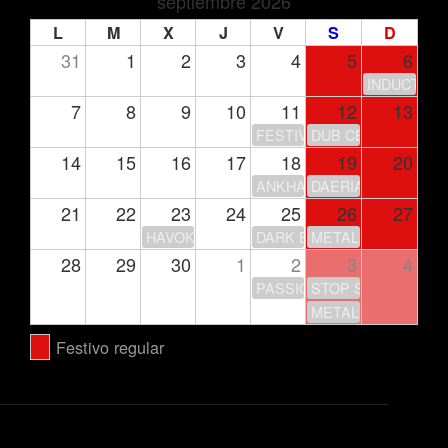
septiembre 2026
L
M
X
J
V
S
D
31
1
2
3
4
5
6
INDUCTION
7
8
9
10
11
12
13
FESTIVAL DE LA LUNA
DUB CENTER
14
15
16
17
18
19
20
ANKHARA – GIRA 30 ANIV
DAERIA
21
22
23
24
25
26
27
HAVOK
DARK ECHOES FEST
METAL LEGACY FEST
28
29
30
1
2
3
4
PASSION IS NOT OVER… Y
STOP STOP + SUP
METAL ON METAL –
Festivo regular