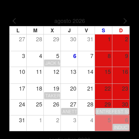
agosto 2026
PREV
NEXT
L
M
X
J
V
S
D
27
28
29
30
31
1
2
3
4
5
7
8
9
6
JACK MOORE
10
11
12
13
14
15
16
17
18
19
20
21
22
23
TAKERU’S CLUB HOUSE
24
25
26
27
28
29
30
ANETTE OLZON
ENTREFEST SEASO
31
1
2
3
4
5
6
INDUCTION