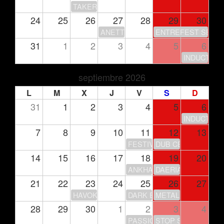
TAKERU’S CLUB HOUSE
24
25
26
27
28
29
30
ANETTE OLZON
ENTREFEST SEASO
31
1
2
3
4
5
6
INDUCTION
septiembre 2026
L
M
X
J
V
S
D
31
1
2
3
4
5
6
INDUCTION
7
8
9
10
11
12
13
FESTIVAL DE LA LUNA
DUB CENTER
14
15
16
17
18
19
20
ANKHARA – GIRA 30 ANIV
DAERIA
21
22
23
24
25
26
27
HAVOK
DARK ECHOES FEST
METAL LEGACY FEST
28
29
30
1
2
3
4
PASSION IS NOT OVER… Y
STOP STOP + SUP