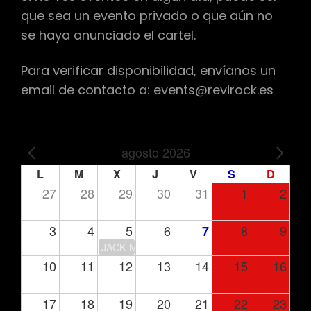
que sea un evento privado o que aún no
se haya anunciado el cartel.
Para verificar disponibilidad, envíanos un
email de contacto a: events@revirock.es
agosto 2026
PREV
NEXT
L
M
X
J
V
S
D
27
28
29
30
31
1
2
3
4
5
6
8
9
7
JACK MOORE
10
11
12
13
14
15
16
17
18
19
20
21
22
23