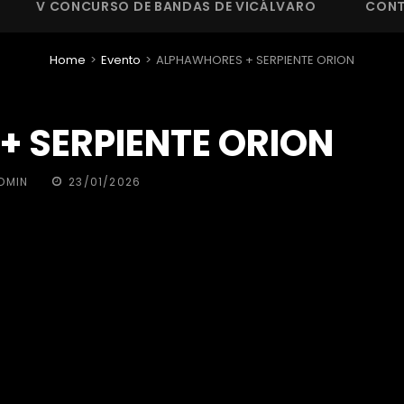
V CONCURSO DE BANDAS DE VICÁLVARO
CON
Home
>
Evento
>
ALPHAWHORES + SERPIENTE ORION
 SERPIENTE ORION
PUBLICADA
ADMIN
23/01/2026
EL