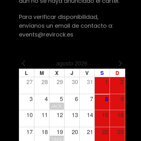
aún no se haya anunciado el cartel.
Para verificar disponibilidad,
envíanos un email de contacto a:
events@revirock.es
agosto 2026
PREV
NEXT
L
M
X
J
V
S
D
27
28
29
30
31
1
2
3
4
5
6
7
9
8
JACK MOORE
10
11
12
13
14
15
16
17
18
19
20
21
22
23
TAKERU’S CLUB HOUSE